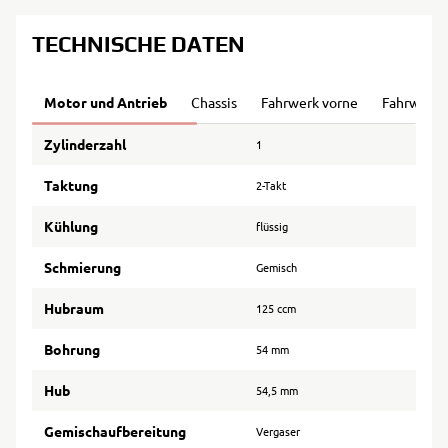
TECHNISCHE DATEN
Motor und Antrieb
Chassis
Fahrwerk vorne
Fahrwerk 
Zylinderzahl
1
Taktung
2-Takt
Kühlung
flüssig
Schmierung
Gemisch
Hubraum
125 ccm
Bohrung
54 mm
Hub
54,5 mm
Gemischaufbereitung
Vergaser