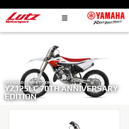
OFFROAD COMPETITION
YZ125LC 70TH ANNIVERSARY
EDITION