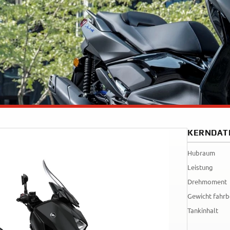
Tenere
WR12
700
World
Raid
KERNDAT
Hubraum
Leistung
Drehmoment
Gewicht fahrb
Tankinhalt