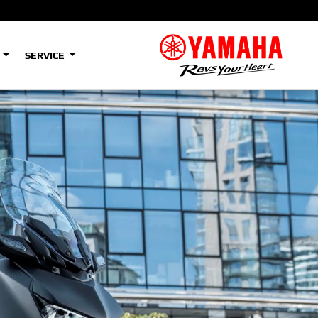
S
SERVICE
A2
e
Tenere
700
)
(Low)
35kW
A2
e
Tenere
700
Rally
35kW