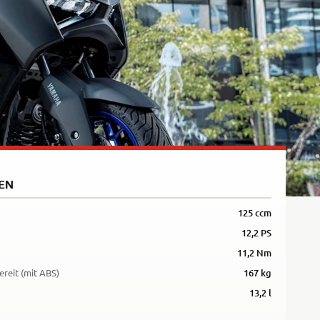
5R
EN
125 ccm
12,2 PS
11,2 Nm
ereit (mit ABS)
167 kg
13,2 l