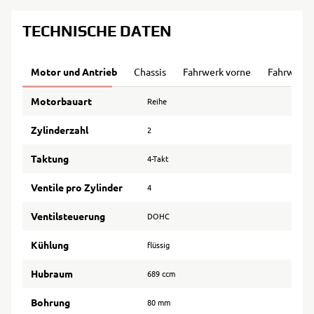
TECHNISCHE DATEN
Motor und Antrieb
Chassis
Fahrwerk vorne
Fahrwerk 
Motorbauart
Reihe
Zylinderzahl
2
Taktung
4-Takt
Ventile pro Zylinder
4
Ventilsteuerung
DOHC
Kühlung
flüssig
Hubraum
689 ccm
Bohrung
80 mm