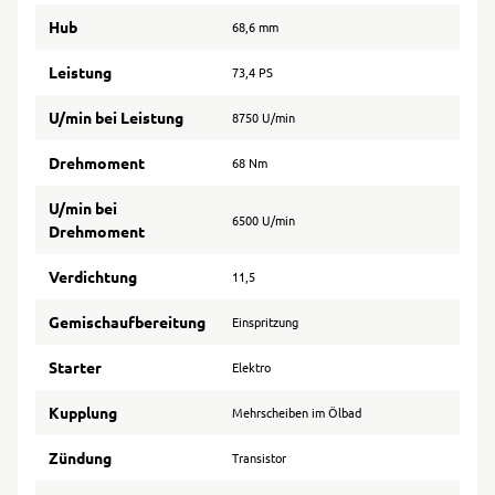
Hub
68,6 mm
Leistung
73,4 PS
U/min bei Leistung
8750 U/min
Drehmoment
68 Nm
U/min bei
6500 U/min
Drehmoment
Verdichtung
11,5
Gemischaufbereitung
Einspritzung
Starter
Elektro
Kupplung
Mehrscheiben im Ölbad
Zündung
Transistor