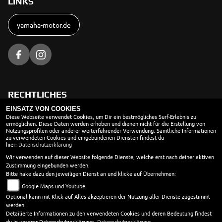
LINKS
yamaha-motor.de
RECHTLICHES
EINSATZ VON COOKIES
AGB
Diese Webseite verwendet Cookies, um Dir ein bestmögliches Surf-Erlebnis zu
ermöglichen. Diese Daten werden erhoben und dienen nicht für die Erstellung von
Nutzungsprofilen oder anderer weiterführender Verwendung. Sämtliche Informationen
Impressum
zu verwendeten Cookies und eingebundenen Diensten findest du
hier:
Datenschutzerklärung
Datenschutz
Wir verwenden auf dieser Website folgende Dienste, welche erst nach deiner aktiven
Disclaimer
Zustimmung eingebunden werden.
Bitte hake dazu den jeweiligen Dienst an und klicke auf Übernehmen:
Barrierefreiheit
Google Maps und Youtube
Optional kann mit Klick auf Alles akzeptieren der Nutzung aller Dienste zugestimmt
Batteriegesetz
werden
Altölverordnung
Detailierte Informationen zu den verwendeten Cookies und deren Bedeutung findest
du in unserer Datenschutzerklärung:
Datenschutzerklärung