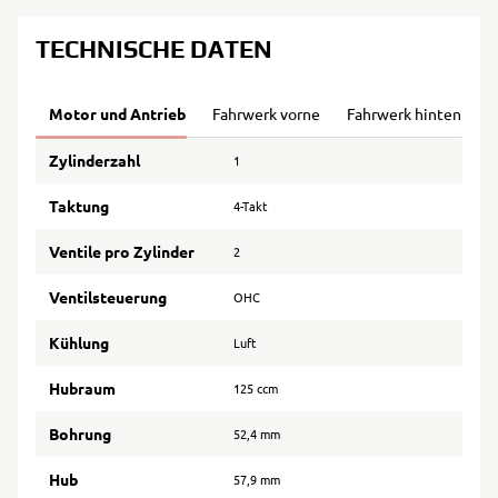
TECHNISCHE DATEN
Motor und Antrieb
Fahrwerk vorne
Fahrwerk hinten
B
Zylinderzahl
1
Taktung
4-Takt
Ventile pro Zylinder
2
Ventilsteuerung
OHC
Kühlung
Luft
Hubraum
125 ccm
Bohrung
52,4 mm
Hub
57,9 mm