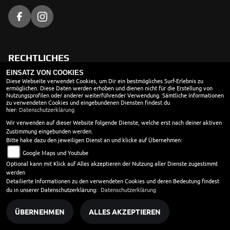
RECHTLICHES
EINSATZ VON COOKIES
AGB
Diese Webseite verwendet Cookies, um Dir ein bestmögliches Surf-Erlebnis zu
ermöglichen. Diese Daten werden erhoben und dienen nicht für die Erstellung von
Nutzungsprofilen oder anderer weiterführender Verwendung. Sämtliche Informationen
Impressum
zu verwendeten Cookies und eingebundenen Diensten findest du
hier:
Datenschutzerklärung
Datenschutz
Wir verwenden auf dieser Website folgende Dienste, welche erst nach deiner aktiven
Disclaimer
Zustimmung eingebunden werden.
Bitte hake dazu den jeweiligen Dienst an und klicke auf Übernehmen:
Barrierefreiheit
Google Maps und Youtube
Optional kann mit Klick auf Alles akzeptieren der Nutzung aller Dienste zugestimmt
Batteriegesetz
werden
Altölverordnung
Detailierte Informationen zu den verwendeten Cookies und deren Bedeutung findest
du in unserer Datenschutzerklärung:
Datenschutzerklärung
ÜBERNEHMEN
ALLES AKZEPTIEREN